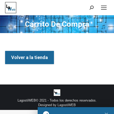
Buscar:
Carrito De Compra
Volver a la tienda
LagostiWEB© 2021 - Todos los derechos reservados.
Designed by
LagostiWEB